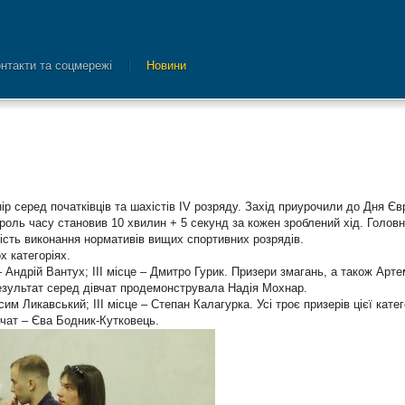
нтакти та соцмережі
Новини
ір серед початківців та шахістів IV розряду. Захід приурочили до Дня Єв
роль часу становив 10 хвилин + 5 секунд за кожен зроблений хід. Голов
ість виконання нормативів вищих спортивних розрядів.
х категоріях.
 – Андрій Вантух; III місце – Дмитро Гурик. Призери змагань, а також Арте
езультат серед дівчат продемонструвала Надія Мохнар.
сим Ликавський; III місце – Степан Калагурка. Усі троє призерів цієї катег
вчат – Єва Бодник-Кутковець.