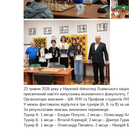
23 травня 2026 року у Науковій бібліотеці Львівського наці
присвячений пам’яті випускника економічного факультету, 
Організатори змагання – ШК ЛНУ та Профком студентів ЛН
У межах фестивалю відбулося три турніри (А, Б та В) за шв
За результатами змагань визначено переможців:
Турнір А: 1 місце – Богдан Полуліх; 2 місце – Олександр Ал
Турнір Б: 1 місце – Віталій Корендій; 2 місце – Дмитро Гури
Турнір В: 1 місце – Олександр Папайло; 2 місце – Назарій 