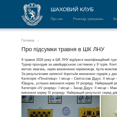
ШАХОВИЙ КЛУБ
Про нас
Розклад тренувань
Ко
Головна
›
Про підсумки травня в ШК ЛНУ
9 травня 2026 року в ШК ЛНУ відбувся кваліфікаційний турн
Турнір проходив за швейцарською системою у 9 турів. Конт
метою змагань, окрім визначення переможців, була можлив
За результатами запеклої боротьби визначено лідерів у дво
Категорія «Початківці»: I місце – Святослав Дідух; II місце
Юрцунь, успішно виконали норму IV розряду. Найкращий р
Категорія «IV розряд»: I місце – Захар Дідух; II місце – Мак
виконали норму III розряду. Найкращий результат серед ді