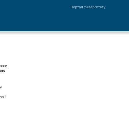
Портал Університету
ропи.
ною
м
орії