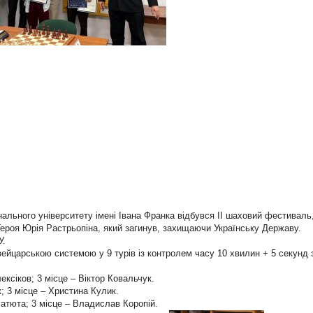
онального університету імені Івана Франка відбувся ІІ шаховий фестиваль
Героя Юрія Растрьопіна, який загинув, захищаючи Українську Державу.
У.
ейцарською системою у 9 турів із контролем часу 10 хвилин + 5 секунд з
ексіков; 3 місце – Віктор Ковальчук.
к; 3 місце – Христина Кулик.
Батюта; 3 місце – Владислав Коропій.